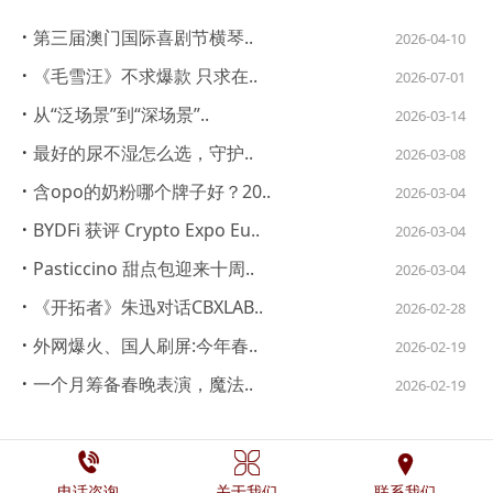
·
第三届澳门国际喜剧节横琴..
2026-04-10
·
《毛雪汪》不求爆款 只求在..
2026-07-01
·
从“泛场景”到“深场景”..
2026-03-14
·
最好的尿不湿怎么选，守护..
2026-03-08
·
含opo的奶粉哪个牌子好？20..
2026-03-04
·
BYDFi 获评 Crypto Expo Eu..
2026-03-04
·
Pasticcino 甜点包迎来十周..
2026-03-04
·
《开拓者》朱迅对话CBXLAB..
2026-02-28
·
外网爆火、国人刷屏:今年春..
2026-02-19
·
一个月筹备春晚表演，魔法..
2026-02-19



电话咨询
关于我们
联系我们