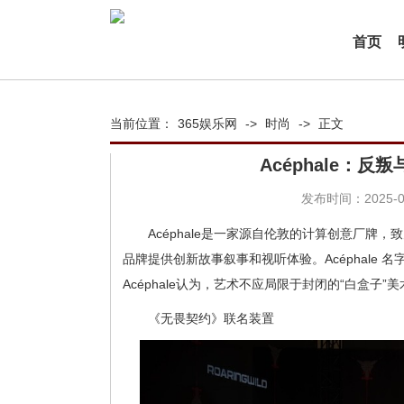
首页
当前位置：
365娱乐网
->
时尚
->
正文
Acéphale：
发布时间：2025-09
Acéphale是一家源自伦敦的计算创意厂
品牌提供创新故事叙事和视听体验。Acéphale 
Acéphale认为，艺术不应局限于封闭的“白盒
《无畏契约》联名装置