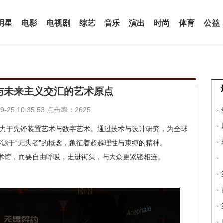
明星
电影
电视剧
综艺
音乐
演出
时尚
体育
公益
反叛与未来主义交汇的艺术原点
-25 10:35:53 点击率：2625
·
·
牌，致力于先锋装置艺术与数字艺术。通过技术与设计研究，为全球
·
名字源于“无头者”的概念，象征着超越理性与束缚的精神。
子”美术馆，而要自由呼吸，走进街头，与大众更紧密相连。
·
·
·
·
·