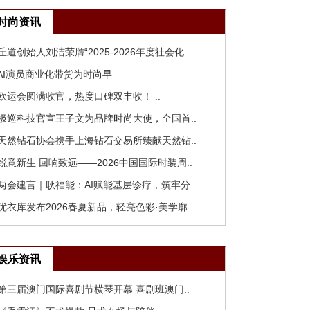
时尚资讯
 丘道创始人刘洁荣膺“2025-2026年度社会化..
 AI演员商业化带货为时尚早
 欧运会圆满收官，热度口碑双丰收！ ..
 极巡科技官宣王子文为品牌时尚大使，全国首..
 天然钻石协会携手上海钻石交易所臻献天然钻..
 锐意新生 回响致远——2026中国国际时装周..
 两会建言｜耿福能：AI赋能基层诊疗，筑牢分..
 优衣库发布2026春夏新品，轻亮色彩·美学廓..
娱乐资讯
 第三届澳门国际喜剧节横琴开幕 喜剧班澳门..