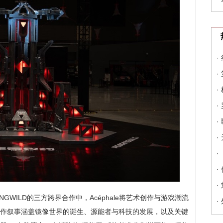
·
·
·
·
·
·
·
·
·
GWILD的三方跨界合作中，Acéphale将艺术创作与游戏潮流
·
。合作叙事涵盖镜像世界的诞生、源能者与科技的发展，以及关键