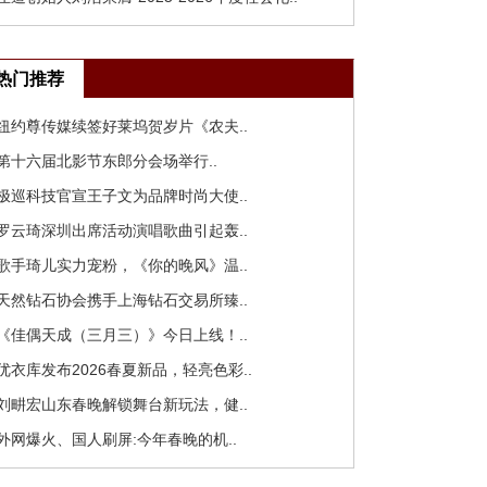
热门推荐
 纽约尊传媒续签好莱坞贺岁片《农夫..
 第十六届北影节东郎分会场举行..
 极巡科技官宣王子文为品牌时尚大使..
 罗云琦深圳出席活动演唱歌曲引起轰..
 歌手琦儿实力宠粉，《你的晚风》温..
 天然钻石协会携手上海钻石交易所臻..
 《佳偶天成（三月三）》今日上线！..
 优衣库发布2026春夏新品，轻亮色彩..
 刘畊宏山东春晚解锁舞台新玩法，健..
 外网爆火、国人刷屏:今年春晚的机..