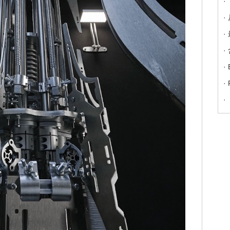
·
·
·
·
·
·
·