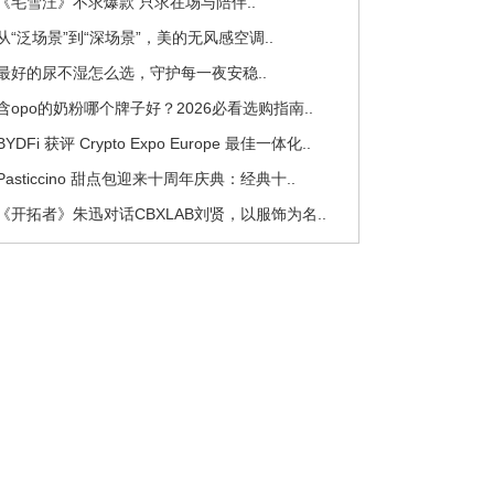
 《毛雪汪》不求爆款 只求在场与陪伴..
 从“泛场景”到“深场景”，美的无风感空调..
 最好的尿不湿怎么选，守护每一夜安稳..
 含opo的奶粉哪个牌子好？2026必看选购指南..
 BYDFi 获评 Crypto Expo Europe 最佳一体化..
 Pasticcino 甜点包迎来十周年庆典：经典十..
 《开拓者》朱迅对话CBXLAB刘贤，以服饰为名..