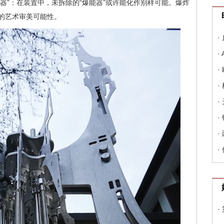
“爆能器”：在装置中，未拆除的“爆能器”或许能化作别样可能。爆炸
的艺术审美可能性。
·
·
·
·
·
·
·
·
·