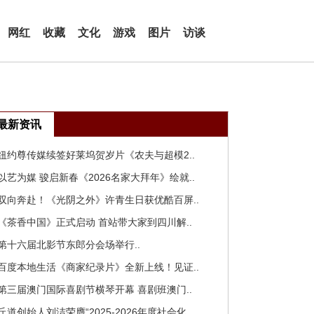
网红
收藏
文化
游戏
图片
访谈
最新资讯
 纽约尊传媒续签好莱坞贺岁片《农夫与超模2..
 以艺为媒 骏启新春《2026名家大拜年》绘就..
 双向奔赴！《光阴之外》许青生日获优酷百屏..
 《茶香中国》正式启动 首站带大家到四川解..
 第十六届北影节东郎分会场举行..
 百度本地生活《商家纪录片》全新上线！见证..
 第三届澳门国际喜剧节横琴开幕 喜剧班澳门..
 丘道创始人刘洁荣膺“2025-2026年度社会化..