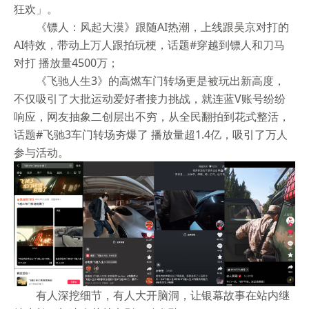
狂欢」。
《镖人：风起大漠》跟随AI热潮，上线跟吴京对打的
AI特效，带动上万人跟拍玩梗，话题#穿越到镖人和刀马
对打 播放量4500万；
《飞驰人生3》的高燃车门转场更是被玩出新高度，
不仅吸引了大批运动爱好者接力挑战，就连蓝V账号纷纷
响应，网友抽象二创层出不穷，从全民翻拍到花式整活，
话题#飞驰3车门转场夯爆了 播放量超1.4亿，吸引了万人
参与活动。
有人深挖细节，有人大开脑洞，让银幕故事在站内继