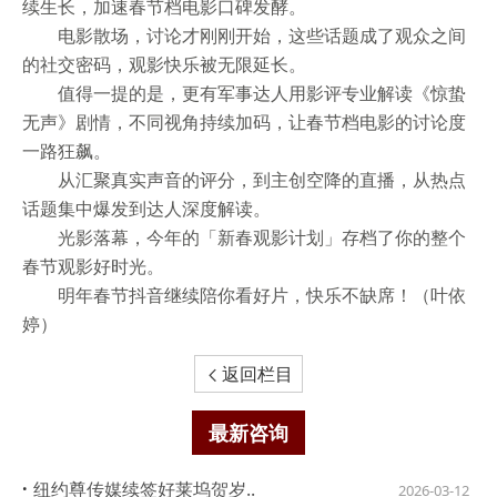
续生长，加速春节档电影口碑发酵。
电影散场，讨论才刚刚开始，这些话题成了观众之间
的社交密码，观影快乐被无限延长。
值得一提的是，更有军事达人用影评专业解读《惊蛰
无声》剧情，不同视角持续加码，让春节档电影的讨论度
一路狂飙。
从汇聚真实声音的评分，到主创空降的直播，从热点
话题集中爆发到达人深度解读。
光影落幕，今年的「新春观影计划」存档了你的整个
春节观影好时光。
明年春节抖音继续陪你看好片，快乐不缺席！（叶依
婷）
返回栏目

最新咨询
·
纽约尊传媒续签好莱坞贺岁..
2026-03-12