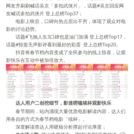
网友齐刷刷喊话吴京「多拍武侠片」，话题#吴京回应网
友喊话多拍武侠片 登上总榜Top37；
电影上映后，口碑向热点层出不穷，体现了观众对电
影的讨论趋势。
话题#飞驰人生3口碑也是油门加满 登上总榜Top17，
话题#惊蛰无声影评看到最好的彩蛋 登上总榜Top20。
抖音将春节档内容变成了全民参与的线上惊喜，让观
影快乐在互动中被加倍放大。
达人用户二创挖细节，影迷唠嗑续杯观影快乐
春节期间，站内涌现大量优质电影解读内容，达人们
用各自的方式为春节档电影「续杯」。
深度解读类达人用硬核分析撑起讨论厚度；