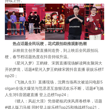
持续上分。
热点话题全民玩梗，花式跟拍助推观影热潮
从映前主创齐聚直播间造势，到上映后全民跟拍玩
梗，春节档话题热度在抖音持续升温。
《星河入梦》王鹤棣、宋茜直播现场解读网友脑洞大
开的梦境，话题#星河入梦王鹤棣宋茜抖音直播 获娱乐榜T
op20；
《飞驰人生3》直播现场，沈腾当场再次被追问电影S
olgan全场大爆笑与范丞丞互放狠话欢乐不断，话题#飞驰
人生3抖音团建直播 登上总榜Top24；
《镖人：风起大漠》凭借硬核武侠风席卷榜单，话题
#镖人版刀马摇 同时登上娱乐榜Top25和挑战榜Top21，