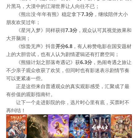
片黑马，大漠中的江湖世界让人向往不已；
《熊出没·年年有熊》稳定拿下
7.3分
，继续陪伴大小
朋友欢笑过年；
《星河入梦》同样获得
7.3分
，观众认可其视觉效果和
大开脑洞；
《惊蛰无声》抖音
开分6.8
，有人称赞电影在国安题材
上的大胆尝试，也有人认为剧情逻辑还有打磨空间；
《熊猫计划之部落奇遇记》获
6.3分
，热闹奇遇之旅让
不少亲子观众收获了欢笑，但同时也有影迷表示剧情节奏
可以更紧凑一些。
正是这些来自普通观众的真实观影感受，汇聚成了最
有价值的观影指南针。
让下一个走进影院的你，选片时心里有底，买票时不
再纠结！