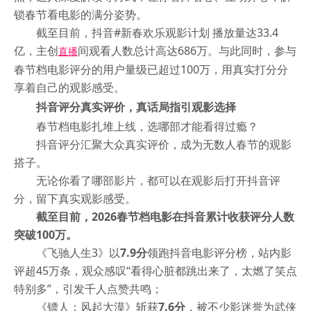
锁春节看电影的满分姿势。
截至目前，抖音#新春欢乐观影计划 播放量达33.4
亿，主创
间观看人数总计高达686万。与此同时，参与
直播
春节档电影评分的用户量级已超过100万，用真实打分分
享着自己的观影感受。
抖音评分真实评价，真话局指引观影选择
春节档电影扎堆上线，选哪部才能看得过瘾？
抖音评分汇聚大众真实评价，成为无数人春节的观影
搭子。
无论你看了哪部影片，都可以在观影后打开抖音评
分，留下真实观影感受。
截至目前，2026春节档电影在抖音累计收获评分人数
突破100万。
《飞驰人生3》以
7.9分
领跑抖音电影评分榜，站内影
评超45万条，观众感叹“看得心脏都跳出来了，太燃了笑点
特别多”，引发千人点赞共鸣；
《镖人：风起大漠》斩获
7.6分
，被不少影迷誉为武侠