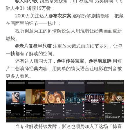
@大诗小歌
跳出常规视角，用“权谋局”另类解读《飞
驰人生3》斩获19万赞；
2000万关注达人
@布衣探案
逐帧拆解剧情隐喻，把藏
在画面里的细节一一捞出；
视听创意为主的剧情解说达人用混剪让经典画面重新
燃烧。
@老片复盘半只猫
注重放大镜式画面细节罗列，让每
一帧都有了解读的空间。
还有达人脑洞大开，
@中传吴宝宝、@导演章胖
用短
片二创演绎经典内容，用简单的镜头语言让电影在抖音被
更多人看见。
当专业解读持续发酵，影迷也顺势加入了这场「惊喜