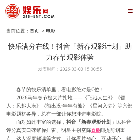

当前位置：
首页
->
电影
快乐满分在线！抖音「新春观影计划」助
力春节观影体验
发表时间：2026-03-03 15:00:55
春节的快乐清单里，看电影绝对是C位！
2026马年春节档大片扎堆——《飞驰人生3》《镖
人：风起大漠》《熊出没·年年有熊》《星河入梦》等六部
电影题材各异，总有一部让你想冲进电影院。
面对如此丰富的选择，
抖音「新春观影计划」
以抖音
评分真实口碑帮你排雷、明星主创空降
间提前划重
直播
点，达人深度解读等方式，让你看片省心、互动开心，解