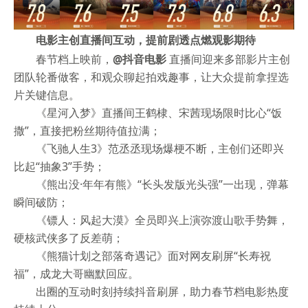
电影主创直播间互动，提前剧透点燃观影期待
春节档上映前，
@抖音电影
直播间迎来多部影片主创
团队轮番做客，和观众聊起拍戏趣事，让大众提前拿捏选
片关键信息。
《星河入梦》直播间王鹤棣、宋茜现场限时比心“饭
撒”，直接把粉丝期待值拉满；
《飞驰人生3》范丞丞现场爆梗不断，主创们还即兴
比起“抽象3”手势；
《熊出没·年年有熊》“长头发版光头强”一出现，弹幕
瞬间破防；
《镖人：风起大漠》全员即兴上演弥渡山歌手势舞，
硬核武侠多了反差萌；
《熊猫计划之部落奇遇记》面对网友刷屏“长寿祝
福”，成龙大哥幽默回应。
出圈的互动时刻持续抖音刷屏，助力春节档电影热度