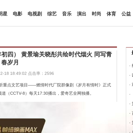
明星
电影
电视剧
综艺
音乐
演出
时尚
体育
公益
年初四） 黄景瑜关晓彤共绘时代烟火 同写青
春岁月
·
-18 18:49:02 点击率：2596
·
·
听重点文艺项目——燃情时代厂院群像剧《岁月有情时》正式
（CCTV-8）每天17:30播出，爱奇艺全网独播。
·
·
·
·
·