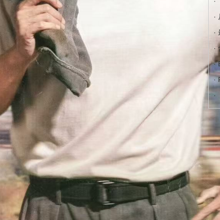
·
·
·
·
·
·
·