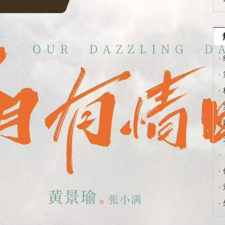
·
·
·
·
·
·
·
·
·
·