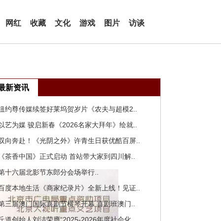
网红
收藏
文化
游戏
图片
访谈
最新资讯
 纽约尊传媒续签好莱坞贺岁片《农夫与超模2..
 以艺为媒 骏启新春《2026名家大拜年》绘就..
 双向奔赴！《光阴之外》许青生日获优酷百屏..
 《茶香中国》正式启动 首站带大家到四川解..
 第十六届北影节东郎分会场举行..
 百度本地生活《商家纪录片》全新上线！见证..
 第三届澳门国际喜剧节横琴开幕 喜剧班澳门..
 丘道创始人刘洁荣膺“2025-2026年度社会化..