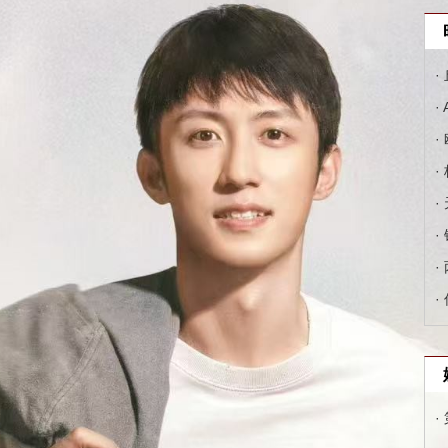
·
·
·
·
·
·
·
·
·