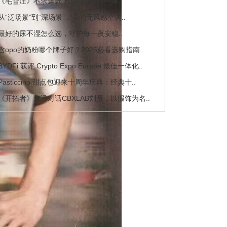
 《毛雪汪》不求爆款 只求在场与陪伴..
 从“泛场景”到“深场景”，美的无风感空调..
 最好的尿不湿怎么选，守护每一夜安稳..
 含opo的奶粉哪个牌子好？2026必看选购指南..
 BYDFi 获评 Crypto Expo Europe 最佳一体化..
 Pasticcino 甜点包迎来十周年庆典：经典十..
 《开拓者》朱迅对话CBXLAB刘贤，以服饰为名..