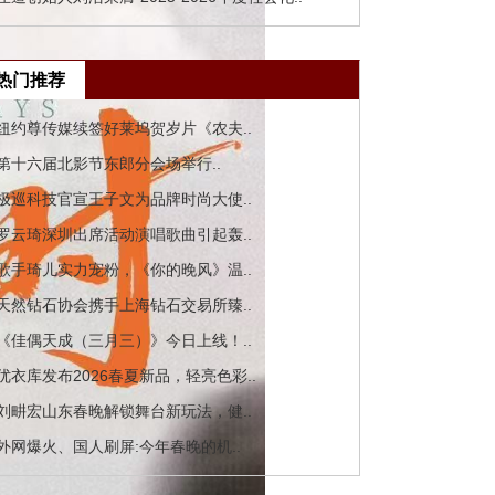
热门推荐
 纽约尊传媒续签好莱坞贺岁片《农夫..
 第十六届北影节东郎分会场举行..
 极巡科技官宣王子文为品牌时尚大使..
 罗云琦深圳出席活动演唱歌曲引起轰..
 歌手琦儿实力宠粉，《你的晚风》温..
 天然钻石协会携手上海钻石交易所臻..
 《佳偶天成（三月三）》今日上线！..
 优衣库发布2026春夏新品，轻亮色彩..
 刘畊宏山东春晚解锁舞台新玩法，健..
 外网爆火、国人刷屏:今年春晚的机..