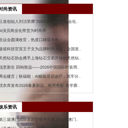
时尚资讯
 丘道创始人刘洁荣膺“2025-2026年度社会化..
 AI演员商业化带货为时尚早
 欧运会圆满收官，热度口碑双丰收！ ..
 极巡科技官宣王子文为品牌时尚大使，全国首..
 天然钻石协会携手上海钻石交易所臻献天然钻..
 锐意新生 回响致远——2026中国国际时装周..
 两会建言｜耿福能：AI赋能基层诊疗，筑牢分..
 优衣库发布2026春夏新品，轻亮色彩·美学廓..
娱乐资讯
 第三届澳门国际喜剧节横琴开幕 喜剧班澳门..