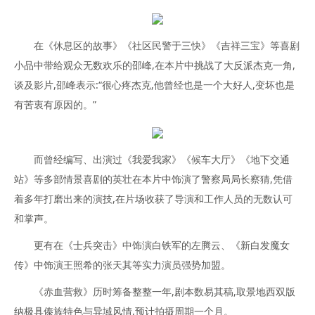
在《休息区的故事》《社区民警于三快》《吉祥三宝》等喜剧
小品中带给观众无数欢乐的邵峰,在本片中挑战了大反派杰克一角,
谈及影片,邵峰表示:“很心疼杰克,他曾经也是一个大好人,变坏也是
有苦衷有原因的。”
而曾经编写、出演过《我爱我家》《候车大厅》《地下交通
站》等多部情景喜剧的英壮在本片中饰演了警察局局长察猜,凭借
着多年打磨出来的演技,在片场收获了导演和工作人员的无数认可
和掌声。
更有在《士兵突击》中饰演白铁军的左腾云、《新白发魔女
传》中饰演王照希的张天其等实力演员强势加盟。
《赤血营救》历时筹备整整一年,剧本数易其稿,取景地西双版
纳极具傣族特色与异域风情,预计拍摄周期一个月。