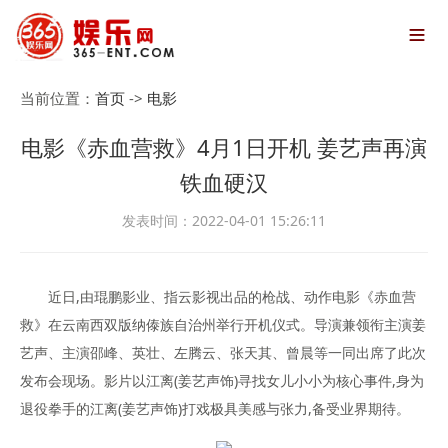

当前位置：
首页
->
电影
电影《赤血营救》4月1日开机 姜艺声再演
铁血硬汉
发表时间：2022-04-01 15:26:11
近日,由琨鹏影业、指云影视出品的枪战、动作电影《赤血营
救》在云南西双版纳傣族自治州举行开机仪式。导演兼领衔主演姜
艺声、主演邵峰、英壮、左腾云、张天其、曾晨等一同出席了此次
发布会现场。影片以江离(姜艺声饰)寻找女儿小小为核心事件,身为
退役拳手的江离(姜艺声饰)打戏极具美感与张力,备受业界期待。