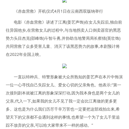
《赤血营救》开机仪式4月1日在云南西双版纳举行
电影《赤血营救》讲述了江离(姜艺声饰)在女儿失踪后,独自前
往异国他乡,在营救女儿的过程中,与当地拐卖人口倒卖器官的黑恶
势力头目杰克(邵峰饰)斗智斗勇,并协助当地警局局长察猜(英壮饰)
共同营救了众多受害儿童、消灭了该黑恶势力的故事,本剧预计将
在2022年全国上映。
一直以特种兵、特警形象被大众所熟知的姜艺声在本片中饰演
一位一心寻找自己失踪女儿、爱女心切的父亲角色。他表示:“第一
次接到剧本就被江离的形象深深打动,因为我本身也是两个女儿的
父亲,代入一下,如果我的女儿不见了我一定会比江离做的更多更
多。这也是为什么我们历尽千辛万苦也一定要把这部戏拍出来,希
望天下的父亲都不会遇到这样的事情,也希望一个为了女儿千里追
踪不放弃的父亲,可以给大家带来不一样的感动。”