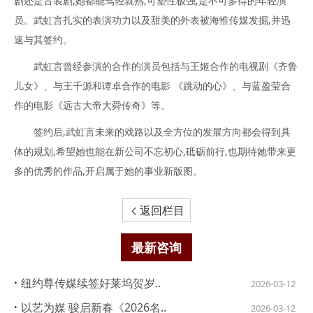
剧还是古装剧,她都能驾轻就熟,可塑性极强,是不可多得的年轻演
员。武虹言扎实的表演功力以及甜美的外表被海惟传媒发掘,并迅
速与其签约。
武虹言曾经参演的合作的演员包括与王姬合作的电视剧《齐鲁
儿女》、与王千源和谭卓合作的电影 《跳动的心》、与蓝盈莹合
作的电影《远古大帝大舜传奇》等。
签约后,武虹言未来的戏路以及全方位的发展方向都会得到具
体的规划,希望她也能在新公司不忘初心,砥砺前行,也期待她带来更
多的优秀的作品,开启属于她的事业新版图。
返回栏目

最新咨询
·
纽约尊传媒续签好莱坞贺岁..
2026-03-12
·
以艺为媒 骏启新春《2026名..
2026-03-12