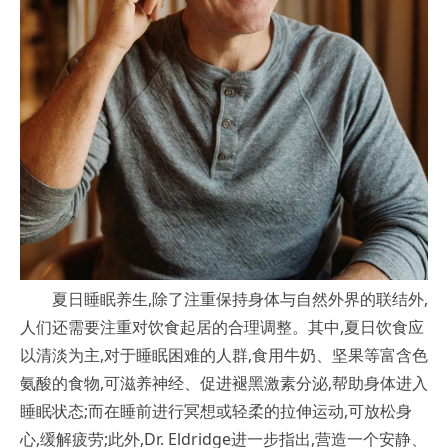
夏日睡眠养生,除了注重保持身体与自然外界的联结外,
人们还需要注重对饮食起居的合理调整。其中,夏日饮食应
以清淡为主,对于睡眠困难的人群,食用牛奶、坚果等富含色
氨酸的食物,可滋养神经、促进褪黑激素分泌,帮助身体进入
睡眠状态;而在睡前进行冥想或轻柔的拉伸运动,可放松身
心,缓解疲劳;此外,Dr. Eldridge进一步指出,营造一个安静、