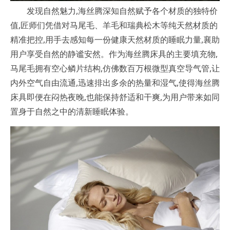
发现自然魅力,海丝腾深知自然赋予各个材质的独特价
值,匠师们凭借对马尾毛、羊毛和瑞典松木等纯天然材质的
精准把控,用手去感知每一份健康天然材质的睡眠力量,襄助
用户享受自然的静谧安然。作为海丝腾床具的主要填充物,
马尾毛拥有空心鳞片结构,仿佛数百万根微型真空导气管,让
内外空气自由流通,迅速排出多余的热量和湿气,使得海丝腾
床具即便在闷热夜晚,也能保持舒适和干爽,为用户带来如同
置身于自然之中的清新睡眠体验。