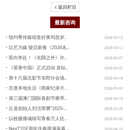
返回栏目

最新咨询
·
纽约尊传媒续签好莱坞贺岁..
2026-03-12
·
以艺为媒 骏启新春《2026名..
2026-03-12
·
双向奔赴！《光阴之外》许..
2026-03-07
·
《茶香中国》正式启动 首站..
2026-03-02
·
第十六届北影节东郎分会场..
2026-04-18
·
百度本地生活《商家纪录片..
2026-03-03
·
第三届澳门国际喜剧节横琴..
2026-04-10
·
丘道创始人刘洁荣膺“2025-..
2026-02-28
·
以校服痛城续写青春万人狂..
2026-05-06
·
NexT1DE周年庆典圆满落幕 ..
2026-04-10