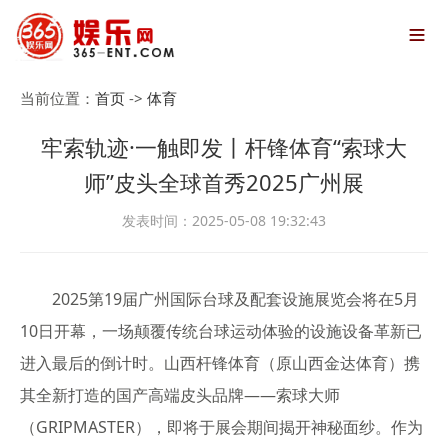

当前位置：
首页
->
体育
牢索轨迹·一触即发丨杆锋体育“索球大
师”皮头全球首秀2025广州展
发表时间：2025-05-08 19:32:43
2025第19届广州国际台球及配套设施展览会将在5月
10日开幕，一场颠覆传统台球运动体验的设施设备革新已
进入最后的倒计时。山西杆锋体育（原山西金达体育）携
其全新打造的国产高端皮头品牌——索球大师
（GRIPMASTER），即将于展会期间揭开神秘面纱。作为