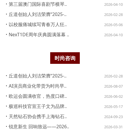
·
第三届澳门国际喜剧节横琴..
2026-04-10
·
丘道创始人刘洁荣膺“2025-..
2026-02-28
·
以校服痛城续写青春万人狂..
2026-05-06
·
NexT1DE周年庆典圆满落幕 ..
2026-04-10
时尚咨询
·
丘道创始人刘洁荣膺“2025-..
2026-02-28
·
AI演员商业化带货为时尚早..
2026-08-07
·
欧运会圆满收官，热度口碑..
2026-06-02
·
极巡科技官宣王子文为品牌..
2026-05-17
·
天然钻石协会携手上海钻石..
2024-09-23
·
锐意新生 回响致远——2026..
2026-03-31