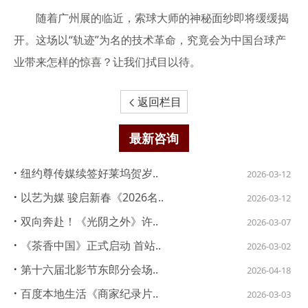
随着广州展的临近，索球大师的神秘面纱即将缓缓揭
开。这场以“轨迹”为名的技术革命，究竟会为中国台球产
业带来怎样的惊喜？让我们拭目以待。
返回栏目

最新咨询
·
纽约尊传媒续签好莱坞贺岁..
2026-03-12
·
以艺为媒 骏启新春《2026名..
2026-03-12
·
双向奔赴！《光阴之外》许..
2026-03-07
·
《茶香中国》正式启动 首站..
2026-03-02
·
第十六届北影节东郎分会场..
2026-04-18
·
百度本地生活《商家纪录片..
2026-03-03