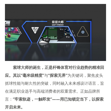
索球大师的诞生，正是杆锋体育对行业趋势的精准回
应。其以
“毫米级精度”
与
“探索无界”
为关键词，聚焦皮头
抓球性能与耐久性的突破，同时融入未来感设计语言，旨
在满足职业选手与高端消费者的双重需求。正如品牌所
言：
“牢索轨迹，一触即发”——用已知锁定当下，以探索
开启未来。