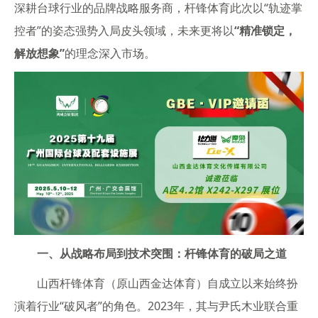
深耕台球行业的品牌战略服务商，杆锋体育此次以“轨迹掌
控者”的姿态强势入局皮头领域，未来更将以
“精准锁定，
解放想象”
的理念深入市场。
一、从战略布局到技术突围：杆锋体育的破局之道
山西杆锋体育（原山西金达体育）自成立以来始终扮
演着行业“破风者”的角色。2023年，其与尹氏木业联合重