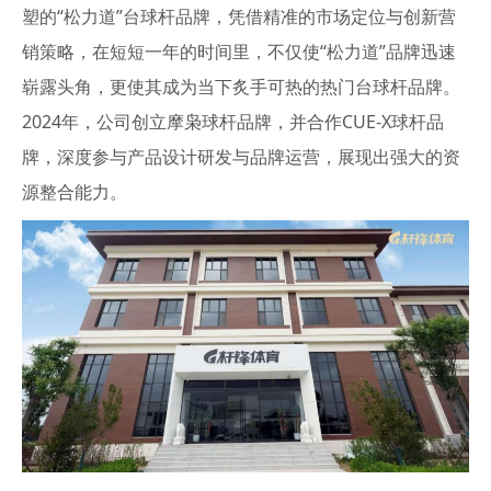
塑的“松力道”台球杆品牌，凭借精准的市场定位与创新营
销策略，在短短一年的时间里，不仅使“松力道”品牌迅速
崭露头角，更使其成为当下炙手可热的热门台球杆品牌。
2024年，公司创立摩枭球杆品牌，并合作CUE-X球杆品
牌，深度参与产品设计研发与品牌运营，展现出强大的资
源整合能力。